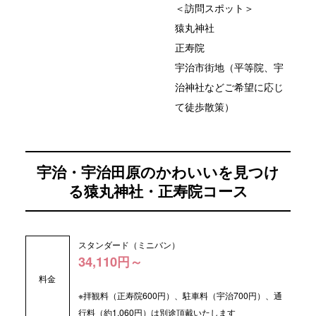
＜訪問スポット＞
猿丸神社
正寿院
宇治市街地（平等院、宇
治神社などご希望に応じ
て徒歩散策）
宇治・宇治田原のかわいいを見つけ
る猿丸神社・正寿院コース
スタンダード（ミニバン）
34,110円～
料金
※拝観料（正寿院600円）、駐車料（宇治700円）、通
行料（約1,060円）は別途頂戴いたします