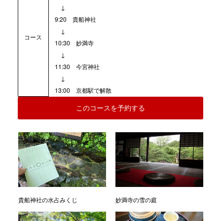
↓
9:20 貴船神社
↓
コース
10:30 妙満寺
↓
11:30 今宮神社
↓
13:00 京都駅で解散
このコースを予約する
貴船神社の水占みくじ
妙満寺の雪の庭