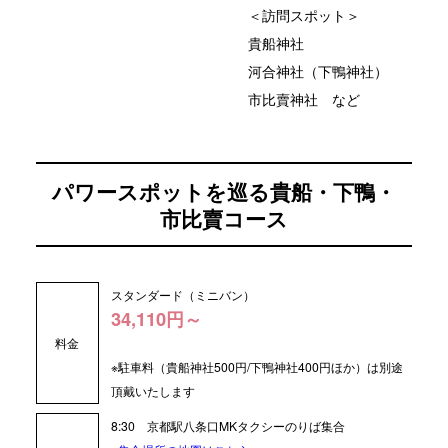
＜訪問スポット＞
貴船神社
河合神社（下鴨神社）
市比賣神社 など
パワースポットを巡る貴船・下鴨・
市比賣コース
スタンダード（ミニバン）
34,110円～
料金
※駐車料（貴船神社500円/下鴨神社400円ほか）は別途
頂戴いたします
8:30
京都駅八条口MKタクシーのりば集合