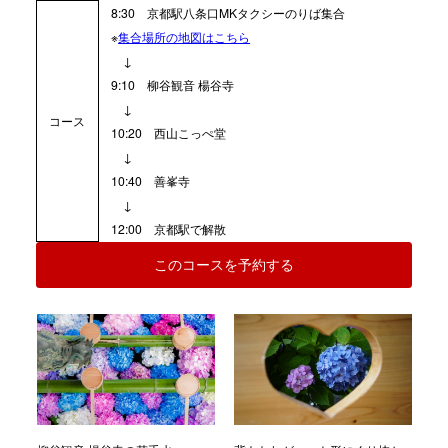
8:30
京都駅八条口MKタクシーのりば集合
※
集合場所の地図はこちら
↓
9:10 柳谷観音 楊谷寺
↓
コース
10:20 西山こっぺ堂
↓
10:40 善峯寺
↓
12:00 京都駅で解散
このコースを予約する