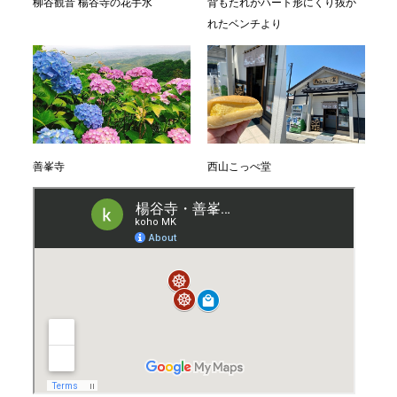
柳谷観音 楊谷寺の花手水
背もたれがハート形にくり抜か
れたベンチより
善峯寺
西山こっぺ堂