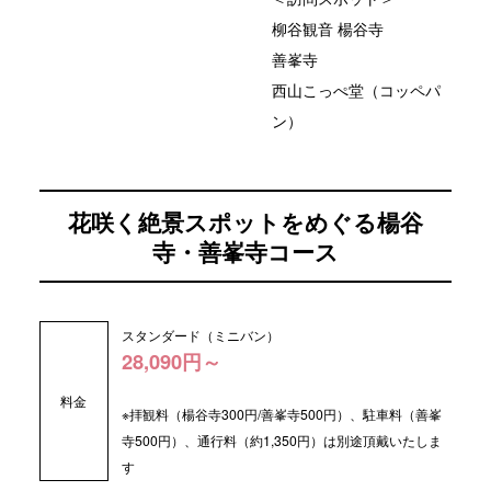
柳谷観音 楊谷寺
善峯寺
西山こっぺ堂（コッペパ
ン）
花咲く絶景スポットをめぐる楊谷
寺・善峯寺コース
スタンダード（ミニバン）
28,090円～
料金
※拝観料（楊谷寺300円/善峯寺500円）、駐車料（善峯
寺500円）、通行料（約1,350円）は別途頂戴いたしま
す