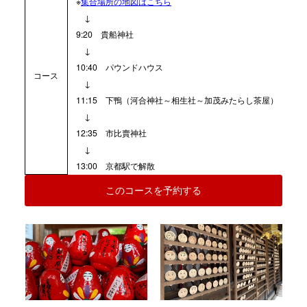
※
集合場所の地図はこちら
↓
9:20 貴船神社
↓
10:40 パウンドハウス
コース
↓
11:15 下鴨（河合神社～相生社～加茂みたらし茶屋）
↓
12:35 市比賣神社
↓
13:00 京都駅で解散
このコースを予約する