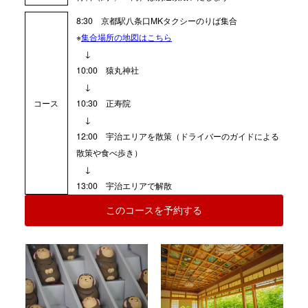
8:30
京都駅八条口MKタクシーのりば集合
※
集合場所の地図はこちら
↓
10:00 猿丸神社
↓
コース
10:30 正寿院
↓
12:00 宇治エリアを散策（ドライバーのガイドによる
散策や食べ歩き）
↓
13:00 宇治エリアで解散
このコースを予約する