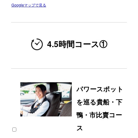
Googleマップで見る
4.5時間コース①
パワースポット
を巡る貴船・下
鴨・市比賣コー
ス