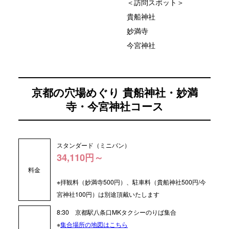
＜訪問スポット＞
貴船神社
妙満寺
今宮神社
京都の穴場めぐり 貴船神社・妙満
寺・今宮神社コース
スタンダード（ミニバン）
34,110円～
料金
※拝観料（妙満寺500円）、駐車料（貴船神社500円/今
宮神社100円）は別途頂戴いたします
8:30
京都駅八条口MKタクシーのりば集合
※
集合場所の地図はこちら