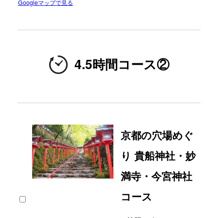
Googleマップで見る
4.5時間コース②
京都の穴場めぐ
り 貴船神社・妙
満寺・今宮神社
コース