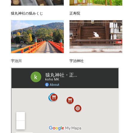
猿丸神社の猿みくじ
正寿院
宇治川
宇治神社